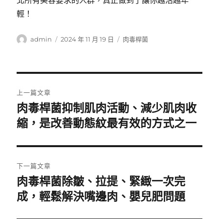
北所有美容要求的人群，真正做到了讓你越活越年
輕！
作
發
分
admin
2024 年 11 月 19 日
肉毒桿菌
者
佈
類
日
期:
文
上一篇文章
章
肉毒桿菌抑制肌肉活動、減少肌肉收
上
一
縮，是改善動態紋最有效的方式之一
導
篇
覽
文
章:
下一篇文章
肉毒桿菌除皺、拉提、緊緻一次完
下
一
成，輕鬆解決嘴邊肉、嬰兒肥問題
篇