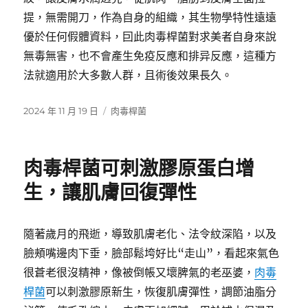
提，無需開刀，作為自身的組織，其生物學特性遠遠
優於任何假體資料，囙此肉毒桿菌對求美者自身來說
無毒無害，也不會產生免疫反應和排异反應，這種方
法就適用於大多數人群，且術後效果長久。
發
分
2024 年 11 月 19 日
肉毒桿菌
佈
類
日
期:
肉毒桿菌可刺激膠原蛋白增
生，讓肌膚回復彈性
隨著歲月的飛逝，導致肌膚老化、法令紋深陷，以及
臉頰嘴邊肉下垂，臉部鬆垮好比“走山”，看起來氣色
很蒼老很沒精神，像被倒帳又壞脾氣的老巫婆，
肉毒
桿菌
可以刺激膠原新生，恢復肌膚彈性，調節油脂分