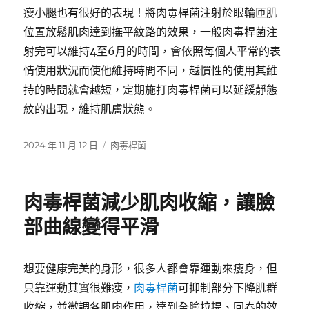
瘦小腿也有很好的表現！將肉毒桿菌注射於眼輪匝肌
位置放鬆肌肉達到撫平紋路的效果，一般肉毒桿菌注
射完可以維持4至6月的時間，會依照每個人平常的表
情使用狀況而使他維持時間不同，越慣性的使用其維
持的時間就會越短，定期施打肉毒桿菌可以延緩靜態
紋的出現，維持肌膚狀態。
發
分
2024 年 11 月 12 日
肉毒桿菌
佈
類
日
期:
肉毒桿菌減少肌肉收縮，讓臉
部曲線變得平滑
想要健康完美的身形，很多人都會靠運動來瘦身，但
只靠運動其實很難瘦，
肉毒桿菌
可抑制部分下降肌群
收縮，並微調各肌肉作用，達到全臉拉提、回春的效