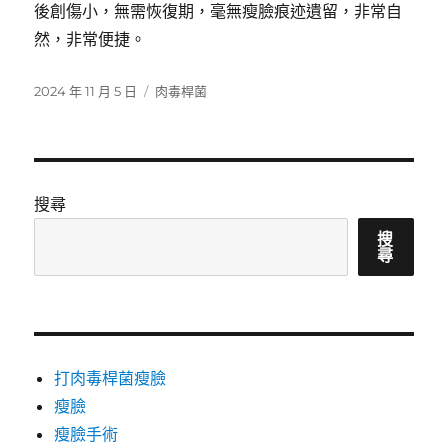
後創傷小，無需恢復期，毫無瘦臉痕迹遺留，非常自
然，非常便捷。
發
分
2024 年 11 月 5 日
肉毒桿菌
佈
類
日
期:
搜尋
搜
尋
打肉毒桿菌瘦臉
瘦臉
瘦臉手術