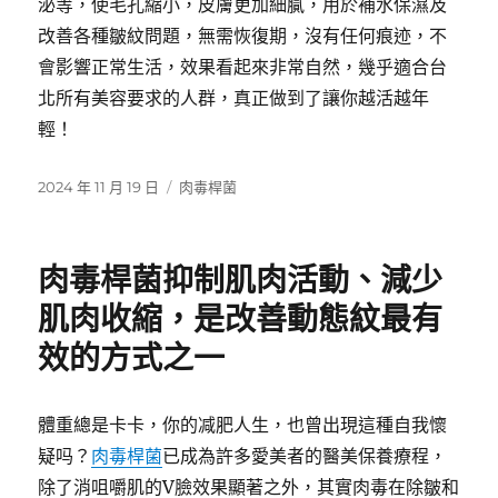
泌等，使毛孔縮小，皮膚更加細膩，用於補水保濕及
改善各種皺紋問題，無需恢復期，沒有任何痕迹，不
會影響正常生活，效果看起來非常自然，幾乎適合台
北所有美容要求的人群，真正做到了讓你越活越年
輕！
發
分
2024 年 11 月 19 日
肉毒桿菌
佈
類
日
期:
肉毒桿菌抑制肌肉活動、減少
肌肉收縮，是改善動態紋最有
效的方式之一
體重總是卡卡，你的减肥人生，也曾出現這種自我懷
疑吗？
肉毒桿菌
已成為許多愛美者的醫美保養療程，
除了消咀嚼肌的V臉效果顯著之外，其實肉毒在除皺和