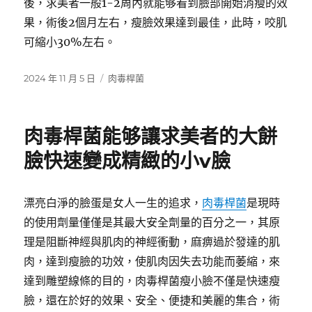
後，求美者一般1-2周內就能够看到臉部開始消瘦的效
果，術後2個月左右，瘦臉效果達到最佳，此時，咬肌
可縮小30%左右。
發
分
2024 年 11 月 5 日
肉毒桿菌
佈
類
日
期:
肉毒桿菌能够讓求美者的大餅
臉快速變成精緻的小v臉
漂亮白淨的臉蛋是女人一生的追求，
肉毒桿菌
是現時
的使用劑量僅僅是其最大安全劑量的百分之一，其原
理是阻斷神經與肌肉的神經衝動，麻痹過於發達的肌
肉，達到瘦臉的功效，使肌肉因失去功能而萎縮，來
達到雕塑線條的目的，肉毒桿菌瘦小臉不僅是快速瘦
臉，還在於好的效果、安全、便捷和美麗的集合，術