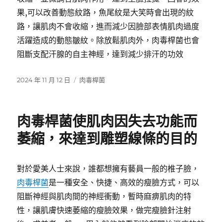
果,可以改善動態紋路，魚尾紋是大笑時會出現的紋
路，讓肌肉不會收縮，進而減少因臉部表情肌肉過度
活躍造成的動態皺紋。除放鬆肌肉外，肉毒桿菌也會
阻斷支配汗腺的自主神經，達到減少排汗的功效
發
分
2024 年 11 月 12 日
肉毒桿菌
佈
類
日
期:
肉毒桿菌使肌肉因失去功能而
萎縮，來達到雕塑線條的目的
對於愛美人士來說，誰都想擁有藝員一般的椎子臉，
肉毒桿菌
是一種安全、快捷、高效的瘦臉方式，可以
阻斷神經與肌肉間的神經衝動，暫時麻痹肌肉的特
性，讓肌膚快速萎縮的瘦臉效果，做完瘦臉針注射