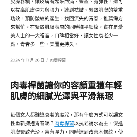
皮膚容積，讓皮膚看起來飽滿、豐盈、有彈性，還可
以提高肌膚彈力與張力，達到祛皺、緊致肌膚的雙重
功效，預防皺紋的產生，找回流失的青春，推薦霈方
來幫忙。在緊致肌膚表層的同時撫平細紋，實在是愛
美人士的一大福音，口碑相當好，讓女性衰老少一
點，青春多一些，美麗更持久。
發
分
2024 年 11 月 26 日
肉毒桿菌
佈
類
日
期:
肉毒桿菌讓你的容顏重獲年輕
肌膚的細膩光澤與平滑無瑕
每個女人都難逃衰老的魔咒，那有什麼方式可以讓女
性重新擁抱青春呢？
肉毒桿菌
以抗老補水為主，促進
肌膚緊致光滑，富有彈力，同時達到改善木偶紋，使