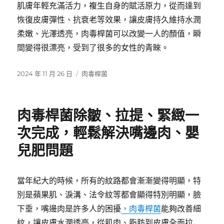
肌膚年輕充滿活力，複生自身的賦活原力，從而達到
恢復皮膚彈性、抗衰老等效果，讓皮膚持久維持水潤
柔嫩、光澤透亮，肉毒桿菌可以改變一人的顏值，瞬
間變得很漂亮，受到了很多的女性的青睞。
發
分
2024 年 11 月 26 日
肉毒桿菌
佈
類
日
期:
肉毒桿菌除皺、拉提、緊緻一
次完成，輕鬆解決嘴邊肉、嬰
兒肥問題
當年紀大的時候，所有的紋路都會漸漸變得明顯，特
別是蘋果肌、淚溝、法令紋等都會顯得特別明顯，臉
下垂，嘴邊肉是許多人的困擾
，肉毒桿菌
能夠改善細
紋，讓皮膚水潤透亮，從肌肉、脂肪到皮膚全面拉