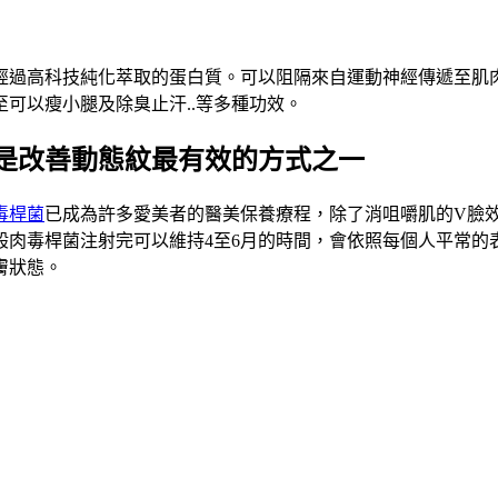
經過高科技純化萃取的蛋白質。可以阻隔來自運動神經傳遞至肌
可以瘦小腿及除臭止汗..等多種功效。
是改善動態紋最有效的方式之一
毒桿菌
已成為許多愛美者的醫美保養療程，除了消咀嚼肌的V臉
般肉毒桿菌注射完可以維持4至6月的時間，會依照每個人平常的
膚狀態。