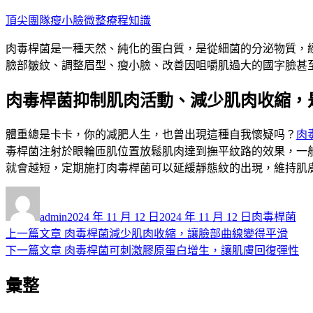
跳
頂尖團隊瘦小臉微整療程知識
至
肉毒桿菌是一種天然、純化的蛋白質，是從細菌的分泌物質，
主
臉部皺紋、調整眉型、瘦小臉、改善因咀嚼肌過大的國字臉甚至
要
內
肉毒桿菌抑制肌肉活動、減少肌肉收縮，
容
體重總是卡卡，你的减肥人生，也曾出現這種自我懷疑吗？
肉
毒桿菌注射於眼輪匝肌位置放鬆肌肉達到撫平紋路的效果，一
就會越短，定期施打肉毒桿菌可以延緩靜態紋的出現，維持肌
作
發
分
者
佈
類
admin
2024 年 11 月 12 日
2024 年 11 月 12 日
肉毒桿菌
日
上
上一篇文章
肉毒桿菌減少肌肉收縮，讓臉部曲線變得平滑
文
期:
一
下
下一篇文章
肉毒桿菌可刺激膠原蛋白增生，讓肌膚回復彈性
章
篇
一
彙整
導
文
篇
章:
文
覽