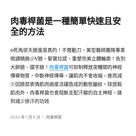
佈
類
日
期:
肉毒桿菌是一種簡單快速且安
全的方法
0死角逆天臉蛋是真的！不需動刀，美型醫師團隊專業
微調精緻小V臉，緊實拉提，重塑完美立體輪廓！告別
大餅臉、國字臉！
肉毒桿菌
可抑制釋放突觸間的神經
傳導物質，中斷神經傳導，讓肌肉不會收縮，進而減
少因臉部表情肌肉過度活躍造成的動態皺紋。除放鬆
肌肉外，肉毒桿菌也會阻斷支配汗腺的自主神經，達
到減少排汗的功效
發
分
2024 年 1 月 6 日
肉毒桿菌
佈
類
日
期: