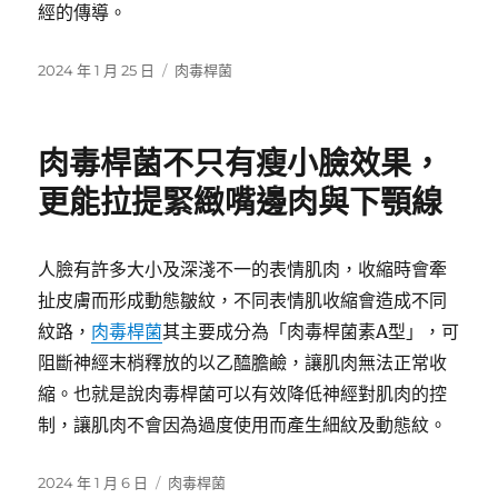
經的傳導。
發
分
2024 年 1 月 25 日
肉毒桿菌
佈
類
日
期:
肉毒桿菌不只有瘦小臉效果，
更能拉提緊緻嘴邊肉與下顎線
人臉有許多大小及深淺不一的表情肌肉，收縮時會牽
扯皮膚而形成動態皺紋，不同表情肌收縮會造成不同
紋路，
肉毒桿菌
其主要成分為「肉毒桿菌素A型」，可
阻斷神經末梢釋放的以乙醯膽鹼，讓肌肉無法正常收
縮。也就是說肉毒桿菌可以有效降低神經對肌肉的控
制，讓肌肉不會因為過度使用而產生細紋及動態紋。
發
分
2024 年 1 月 6 日
肉毒桿菌