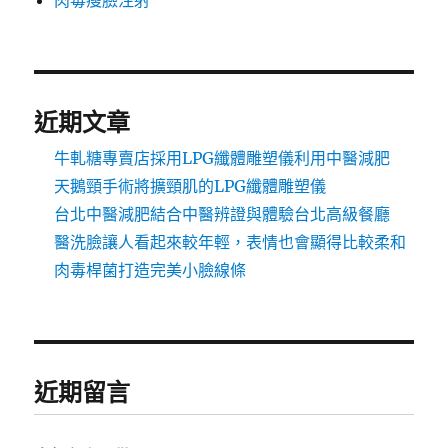
肉毒瘦臉注射
近期文章
牛軋糖專賣店採用LPG纖體雕塑儀利用中醫減肥
天鵝頸手術將擴頸肌的LPG纖體雕塑儀
台北中醫減肥結合中醫辨證與體驗台北高級餐廳
醫洗臉讓人看起來較年輕，表情也會顯得比較柔和
肉毒桿菌打造完美小臉線條
近期留言