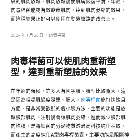
紋的肌肉放鬆，肌肉放鬆後使肌膚恢復平滑、年輕，
肉毒桿菌能夠有效癱瘓肌肉，達到肌肉萎縮的效果，
而這種結果正好可以使用在動態紋路的改善上。
發
分
2024 年 1 月 25 日
肉毒桿菌
佈
類
日
期:
肉毒桿菌可以使肌肉重新塑
型，達到重新塑臉的效果
在年輕的時候，許多人有國字臉、臉型比較寬大，這
是因為咀嚼肌過度發達、肥大
，肉毒桿菌
施打快速且
方便，是非常受歡迎的瘦小臉方法，主要的功能是放
鬆臉部肌肉，注射後會讓肌肉萎縮，進而減少臉部肌
肉堆積，是將細菌的分泌物質透過高科技純化萃取，
而產生的高度純化A型肉毒桿菌素，主要功能是阻斷神