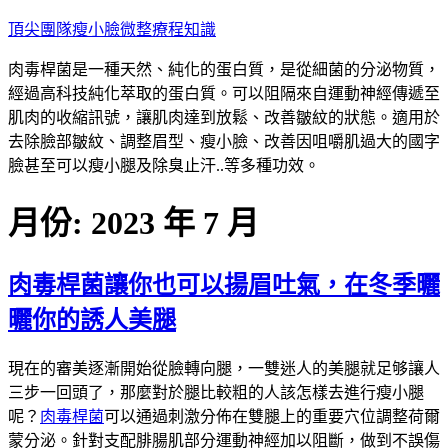
跳
頂尖團隊瘦小臉微整療程知識
至
肉毒桿菌是一種天然、純化的蛋白質，是從細菌的分泌物質，
主
經過高科技純化萃取的蛋白質。可以阻隔來自運動神經傳遞至
要
肌肉的收縮訊號，讓肌肉達到放鬆、改善皺紋的狀態。適用於
內
去除臉部皺紋、調整眉型、瘦小臉、改善因咀嚼肌過大的國字
容
臉甚至可以瘦小腿及除臭止汗..等多種功效。
月份:
2023 年 7 月
肉毒桿菌讓你也可以揚眉吐氣，在冬季曬
曬你的誘人美腿
現在的審美逐漸開始從臉轉向腿，一雙迷人的美腿就足够讓人
三步一回頭了，那麼對於腿比較粗的人該怎樣去進行瘦小腿
呢？
肉毒桿菌
可以通過刺激分佈在雙腿上的重要穴位調整荷爾
蒙分泌。針對支配腓腸肌部分運動神經加以阻斷，做到不誤傷