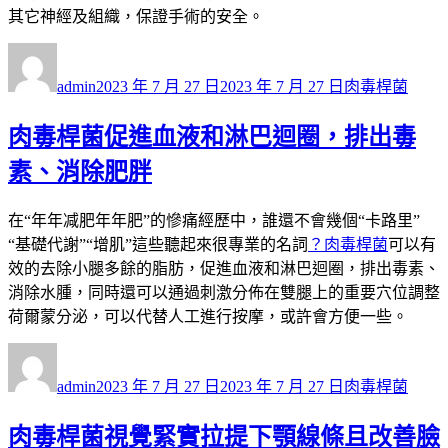
其它神經及組織，保證手術的安全。
作
發
分
者
佈
類
admin
2023 年 7 月 27 日
2023 年 7 月 27 日
肉毒桿菌
日
期:
肉毒桿菌促進血液和淋巴迴圈，排出毒
素、消除肥胖
在“年年减肥年年肥”的慘痛經歷中，誰還不會幾個“卡路里”
“基礎代謝”“增肌”這些聽起來很專業的名詞
？肉毒桿菌
可以有
效的去除小腿多餘的脂肪，促進血液和淋巴迴圈，排出毒素、
消除水腫，同時還可以通過刺激分佈在雙腿上的重要穴位調整
荷爾蒙分泌，可以代替人工進行按摩，或許會方便一些。
作
發
分
者
佈
類
admin
2023 年 7 月 27 日
2023 年 7 月 27 日
肉毒桿菌
日
期:
肉毒桿菌視覺緊實拉提下顎線條且改善臉