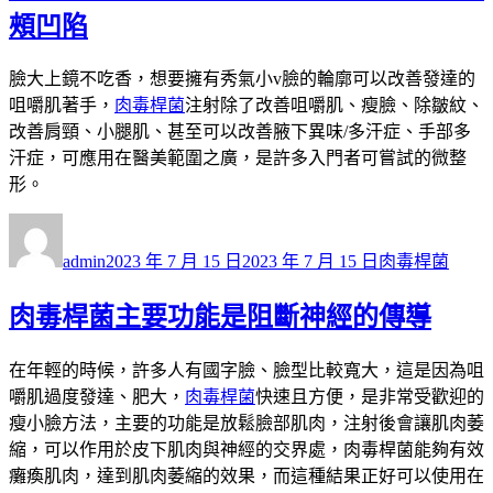
頰凹陷
臉大上鏡不吃香，想要擁有秀氣小v臉的輪廓可以改善發達的
咀嚼肌著手，
肉毒桿菌
注射除了改善咀嚼肌、瘦臉、除皺紋、
改善肩頸、小腿肌、甚至可以改善腋下異味/多汗症、手部多
汗症，可應用在醫美範圍之廣，是許多入門者可嘗試的微整
形。
作
發
分
者
佈
類
admin
2023 年 7 月 15 日
2023 年 7 月 15 日
肉毒桿菌
日
期:
肉毒桿菌主要功能是阻斷神經的傳導
在年輕的時候，許多人有國字臉、臉型比較寬大，這是因為咀
嚼肌過度發達、肥大，
肉毒桿菌
快速且方便，是非常受歡迎的
瘦小臉方法，主要的功能是放鬆臉部肌肉，注射後會讓肌肉萎
縮，可以作用於皮下肌肉與神經的交界處，肉毒桿菌能夠有效
癱瘓肌肉，達到肌肉萎縮的效果，而這種結果正好可以使用在