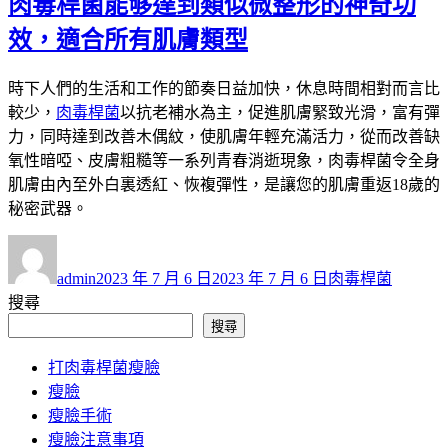
肉毒桿菌能够達到類似微整形的神奇功
效，適合所有肌膚類型
時下人們的生活和工作的節奏日益加快，休息時間相對而言比
較少，
肉毒桿菌
以抗老補水為主，促進肌膚緊致光滑，富有彈
力，同時達到改善木偶紋，使肌膚年輕充滿活力，從而改善缺
氧性暗啞、皮膚粗糙等一系列青春消逝現象，肉毒桿菌令全身
肌膚由內至外白裏透紅、恢複彈性，是讓您的肌膚重返18歲的
秘密武器。
作
發
分
者
佈
類
admin
2023 年 7 月 6 日
2023 年 7 月 6 日
肉毒桿菌
日
搜尋
期:
搜尋
打肉毒桿菌瘦臉
瘦臉
瘦臉手術
瘦臉注意事項