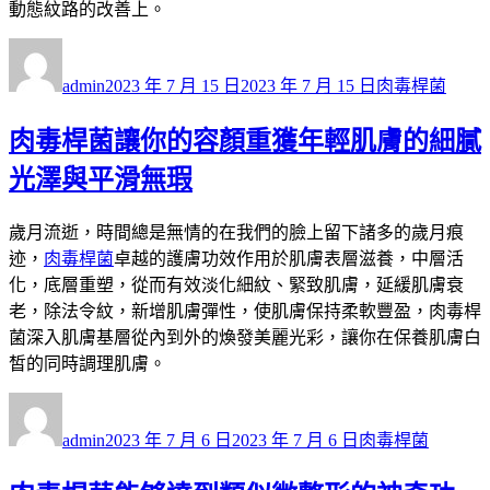
動態紋路的改善上。
作
發
分
者
佈
類
admin
2023 年 7 月 15 日
2023 年 7 月 15 日
肉毒桿菌
日
期:
肉毒桿菌讓你的容顏重獲年輕肌膚的細膩
光澤與平滑無瑕
歲月流逝，時間總是無情的在我們的臉上留下諸多的歲月痕
迹，
肉毒桿菌
卓越的護膚功效作用於肌膚表層滋養，中層活
化，底層重塑，從而有效淡化細紋、緊致肌膚，延緩肌膚衰
老，除法令紋，新增肌膚彈性，使肌膚保持柔軟豐盈，肉毒桿
菌深入肌膚基層從內到外的煥發美麗光彩，讓你在保養肌膚白
皙的同時調理肌膚。
作
發
分
者
佈
類
admin
2023 年 7 月 6 日
2023 年 7 月 6 日
肉毒桿菌
日
期: