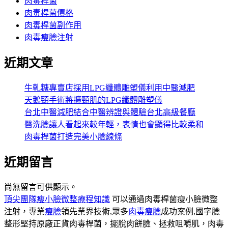
肉毒桿菌
肉毒桿菌價格
肉毒桿菌副作用
肉毒瘦臉注射
近期文章
牛軋糖專賣店採用LPG纖體雕塑儀利用中醫減肥
天鵝頸手術將擴頸肌的LPG纖體雕塑儀
台北中醫減肥結合中醫辨證與體驗台北高級餐廳
醫洗臉讓人看起來較年輕，表情也會顯得比較柔和
肉毒桿菌打造完美小臉線條
近期留言
尚無留言可供顯示。
頂尖團隊瘦小臉微整療程知識
可以通過肉毒桿菌瘦小臉微整
注射，專業
瘦臉
領先業界技術,眾多
肉毒瘦臉
成功案例,國字臉
整形堅持原廠正貨肉毒桿菌，擺脫肉餅臉、拯救咀嚼肌，肉毒