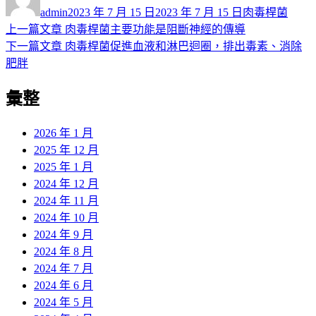
者
佈
類
admin
2023 年 7 月 15 日
2023 年 7 月 15 日
肉毒桿菌
日
上
上一篇文章
肉毒桿菌主要功能是阻斷神經的傳導
文
期:
一
下
下一篇文章
肉毒桿菌促進血液和淋巴迴圈，排出毒素、消除
章
篇
一
肥胖
導
文
篇
彙整
章:
文
覽
章:
2026 年 1 月
2025 年 12 月
2025 年 1 月
2024 年 12 月
2024 年 11 月
2024 年 10 月
2024 年 9 月
2024 年 8 月
2024 年 7 月
2024 年 6 月
2024 年 5 月