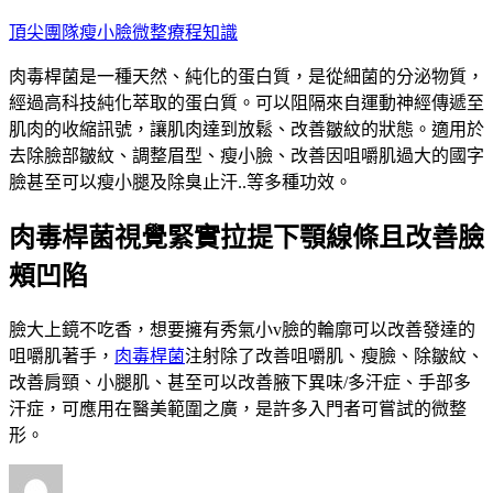
跳
頂尖團隊瘦小臉微整療程知識
至
肉毒桿菌是一種天然、純化的蛋白質，是從細菌的分泌物質，
主
經過高科技純化萃取的蛋白質。可以阻隔來自運動神經傳遞至
要
肌肉的收縮訊號，讓肌肉達到放鬆、改善皺紋的狀態。適用於
內
去除臉部皺紋、調整眉型、瘦小臉、改善因咀嚼肌過大的國字
容
臉甚至可以瘦小腿及除臭止汗..等多種功效。
肉毒桿菌視覺緊實拉提下顎線條且改善臉
頰凹陷
臉大上鏡不吃香，想要擁有秀氣小v臉的輪廓可以改善發達的
咀嚼肌著手，
肉毒桿菌
注射除了改善咀嚼肌、瘦臉、除皺紋、
改善肩頸、小腿肌、甚至可以改善腋下異味/多汗症、手部多
汗症，可應用在醫美範圍之廣，是許多入門者可嘗試的微整
形。
作
發
分