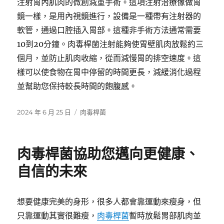
注射胃內肌肉的微創減重手術。這項注射治療像做胃
鏡一樣，是用內視鏡進行，設備是一種帶有注射器的
軟管，通過口腔插入胃部。這種非手術方法通常需要
10到20分鐘。肉毒桿菌注射能夠使胃壁肌肉放鬆約三
個月，並防止肌肉收縮，從而減慢胃的排空速度。這
樣可以使食物在胃中停留的時間更長，減緩消化過程
並幫助您保持較長時間的飽腹感。
發
分
2024 年 6 月 25 日
肉毒桿菌
佈
類
日
期:
肉毒桿菌協助您邁向更健康、
自信的未來
想要健康完美的身形，很多人都會靠運動來瘦身，但
只靠運動其實很難瘦，
肉毒桿菌
暫時放鬆胃部肌肉並