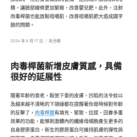
積，讓臉部線條更加緊緻，改善嬰兒肥。此外，注射
肉毒桿菌也能放鬆咀嚼肌，改善咀嚼肌肥大造成國字
臉的問題。
發
分
2024 年 6 月 17 日
未分類
佈
類
日
期:
肉毒桿菌新增皮膚質感，具備
很好的延展性
隨著年齡的衰老，鬆弛下垂的皮膚，凹陷的法令紋以
及越來越不清晰的下頜緣都在提醒著你是時候對年齡
的反擊了，
肉毒桿菌
有填充、緊致、拉提、回春多重
效果的功能，能够刺激體內的纖維母細胞產生更多的
自身膠原蛋白，新生的膠原蛋白可維持肌膚的彈性與