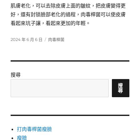
肌膚老化，可以去除皮膚上面的皺紋，把皮膚變得更
好，還有封锁臉部老化的過程，肉毒桿菌可以使皮膚
看起來坑子讓，看起來更加的年輕。
發
分
2024 年 6 月 6 日
肉毒桿菌
佈
類
日
期:
搜尋
搜
尋
打肉毒桿菌瘦臉
瘦臉