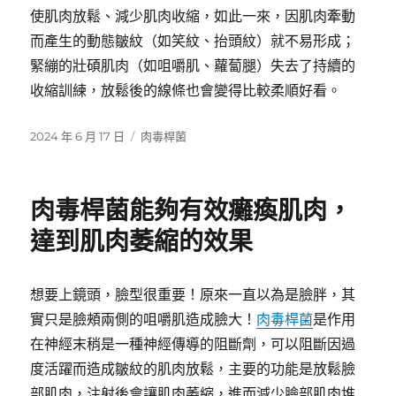
使肌肉放鬆、減少肌肉收縮，如此一來，因肌肉牽動
而產生的動態皺紋（如笑紋、抬頭紋）就不易形成；
緊繃的壯碩肌肉（如咀嚼肌、蘿蔔腿）失去了持續的
收縮訓練，放鬆後的線條也會變得比較柔順好看。
發
分
2024 年 6 月 17 日
肉毒桿菌
佈
類
日
期:
肉毒桿菌能夠有效癱瘓肌肉，
達到肌肉萎縮的效果
想要上鏡頭，臉型很重要！原來一直以為是臉胖，其
實只是臉頰兩側的咀嚼肌造成臉大！
肉毒桿菌
是作用
在神經末稍是一種神經傳導的阻斷劑，可以阻斷因過
度活躍而造成皺紋的肌肉放鬆，主要的功能是放鬆臉
部肌肉，注射後會讓肌肉萎縮，進而減少臉部肌肉堆