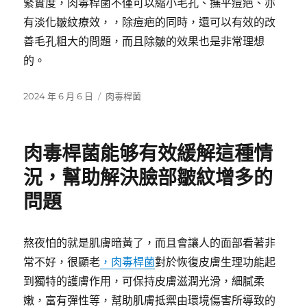
緊實度，肉毒桿菌不僅可以縮小毛孔、撫平痘疤、亦
有淡化皺紋療效，，除痘疤的同時，還可以有效的改
善毛孔粗大的問題，而且除皺的效果也是非常理想
的。
發
分
2024 年 6 月 6 日
肉毒桿菌
佈
類
日
期:
肉毒桿菌能够有效緩解這種情
況，幫助解決臉部皺紋增多的
問題
熬夜怕的就是肌膚暗黃了，而且會讓人的面部看著非
常不好，很顯老
，肉毒桿菌
對於恢復皮膚生理功能起
到獨特的護膚作用，可保持皮膚滋潤光滑，細膩柔
嫩，富有彈性等，幫助肌膚抵禦由環境傷害所導致的