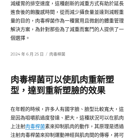
減緩胃的排空速度，這種創新的減重方式有助於延長
進食後的飽腹感時間，從而減少攝食量並達到減輕重
量的目的，肉毒桿菌作為一種實用且微創的體重管理
解決方案，為針對那些為了減重而奮鬥的人提供了一
個選擇。
發
分
2024 年 6 月 25 日
肉毒桿菌
佈
類
日
期:
肉毒桿菌可以使肌肉重新塑
型，達到重新塑臉的效果
在年輕的時候，許多人有國字臉、臉型比較寬大，這
是因為咀嚼肌過度發達、肥大，這種狀況可以在肌肉
上注射
肉毒桿菌
素來抑制肌肉的動作，其原理是透過
注射肉毒桿菌來抑制運動神經與肌肉間的傳導，將可