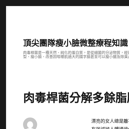
頂尖團隊瘦小臉微整療程知識
肉毒桿菌是一種天然、純化的蛋白質，是從細菌的分泌物質，經
型、瘦小臉、改善因咀嚼肌過大的國字臉甚至可以瘦小腿及除臭止
肉毒桿菌分解多餘脂
漂亮的女人總是離
有效減掉人體通過