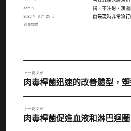
作
admin
術、不注射，無需
者
發
2023 年 8 月 25 日
菌是現時非常流行
佈
分
肉毒桿菌
日
類
期:
文
上一篇文章
章
肉毒桿菌迅速的改善體型，塑
上
一
導
篇
覽
文
下一篇文章
章:
肉毒桿菌促進血液和淋巴迴圈
下
一