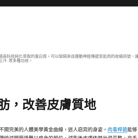
過高科技純化萃取的蛋白質。可以阻隔來自運動神經傳遞至肌肉的收縮訊號，
汗..等多種功效。
肪，改善皮膚質地
不開完美的人體美學黃金曲線，迷人窈窕的身姿，
肉毒桿菌
能够
傳統減肥管道難以瘦身的部位，減脂後皮膚依然光滑平整，非手