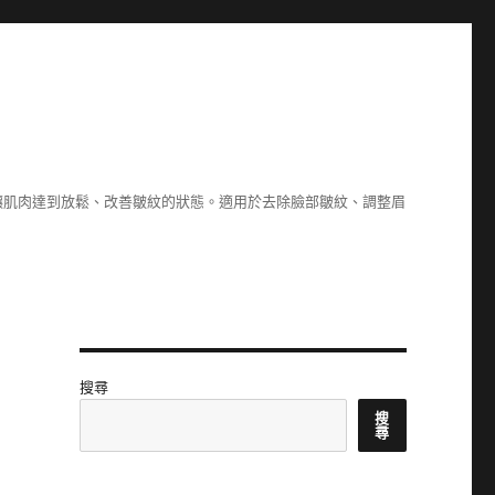
讓肌肉達到放鬆、改善皺紋的狀態。適用於去除臉部皺紋、調整眉
搜尋
搜
尋