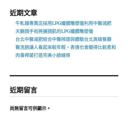
近期文章
牛軋糖專賣店採用LPG纖體雕塑儀利用中醫減肥
天鵝頸手術將擴頸肌的LPG纖體雕塑儀
台北中醫減肥結合中醫辨證與體驗台北高級餐廳
醫洗臉讓人看起來較年輕，表情也會顯得比較柔和
肉毒桿菌打造完美小臉線條
近期留言
尚無留言可供顯示。