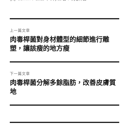
者
佈
類
日
期:
文
上一篇文章
章
肉毒桿菌對身材體型的細節進行雕
上
一
塑，讓該瘦的地方瘦
導
篇
覽
文
章:
下一篇文章
肉毒桿菌分解多餘脂肪，改善皮膚質
下
一
地
篇
文
章: