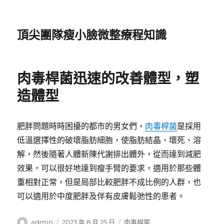
頂尖團隊瘦小臉微整療程知識
肉毒桿菌迅速的改善體型，塑
造體型
肥胖問題時時困擾的都市的男女們，
肉毒桿菌
是採用
低溫選擇性的破壞脂肪細胞，使脂肪結晶、壞死、溶
解，然後隨著人體新陳代謝排出體外，從而達到減肥
效果，可以很好地達到瘦手臂的要求，適用於那些體
重相對正常，但是局部比較肥胖不成比例的人群，也
可以適用於中度肥胖及伴有皮膚鬆弛性的患者。
作
發
分
admin
2023 年 8 月 25 日
肉毒桿菌