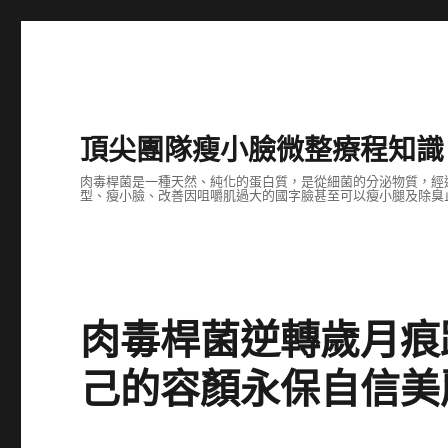
頂尖團隊瘦小臉微整療程知識
肉毒桿菌是一種天然、純化的蛋白質，是從細菌的分泌物質，經
型、瘦小臉、改善因咀嚼肌過大的國字臉甚至可以瘦小腿及除臭止
肉毒桿菌逆轉歲月痕
己的容顏永保自信美