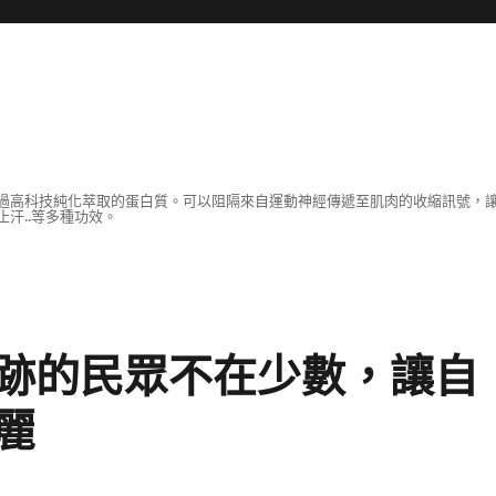
過高科技純化萃取的蛋白質。可以阻隔來自運動神經傳遞至肌肉的收縮訊號，
汗..等多種功效。
跡的民眾不在少數，讓自
麗