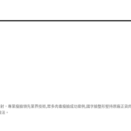
注射，專業
瘦臉
領先業界技術,眾多
肉毒瘦臉
成功案例,國字臉整形堅持原廠正貨
臉法。