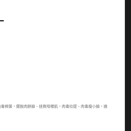
肉毒桿菌，擺脫肉餅臉、拯救咀嚼肌，肉毒拉提、肉毒瘦小臉，通