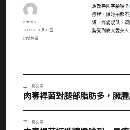
想改善國字臉嗎？
療程，讓妳拍照不
作
admin
短、疼痛感低，塑
者
發
2022 年 11 月 11 日
勢受到廣大愛美人
佈
分
肉毒桿菌
日
類
期:
文
上一篇文章
章
肉毒桿菌對腿部脂肪多，臃腫
上
一
導
篇
覽
文
下一篇文章
章: