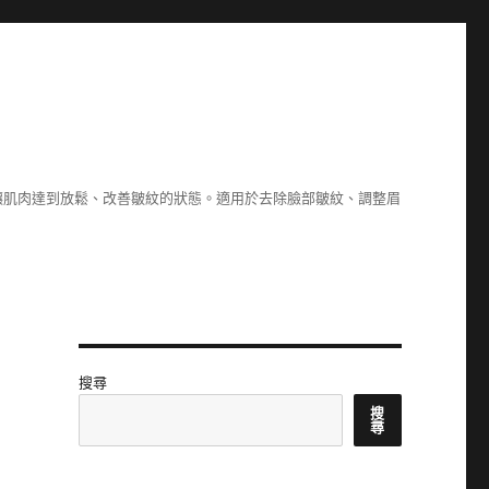
讓肌肉達到放鬆、改善皺紋的狀態。適用於去除臉部皺紋、調整眉
搜尋
搜
尋