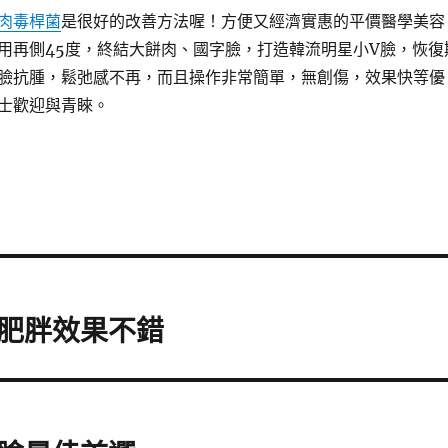
肉毒桿菌
是很好的改善方法喔！方便又經濟實惠的平價醫學美容
用再側45度，終結大餅肉、國字臉，打造韓流明星小V臉，恢復
臉抗腫，鬆弛感不再，而且操作非常簡單，無創傷，效果快等優
士歡迎與青睞。
肥胖效果不錯