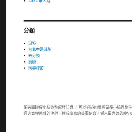
2022 年 8 月
分類
LPG
台北中醫減肥
未分類
瘦臉
肉毒桿菌
頂尖團隊瘦小臉微整療程知識
可以通過肉毒桿菌瘦小臉微整
過
肉毒桿菌
針的注射，達成瘦臉的美麗使命，懶人最喜歡的瘦V