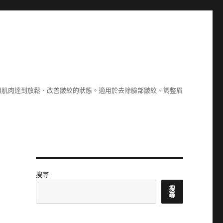
讓肌肉達到放鬆、改善皺紋的狀態。適用於去除臉部皺紋、調整眉
搜尋
搜
尋