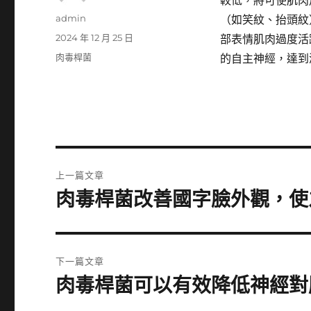
較低，將可使肌肉
作
admin
（如笑紋、抬頭紋
者
發
2024 年 12 月 25 日
部表情肌肉過度活
佈
分
肉毒桿菌
的自主神經，達到
日
類
期:
文
上一篇文章
章
肉毒桿菌改善國字臉外觀，使
上
一
導
篇
覽
文
下一篇文章
章:
肉毒桿菌可以有效降低神經對
下
一