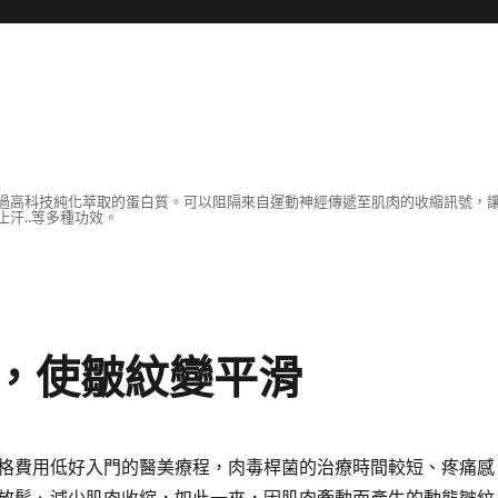
過高科技純化萃取的蛋白質。可以阻隔來自運動神經傳遞至肌肉的收縮訊號，
汗..等多種功效。
，使皺紋變平滑
格費用低好入門的醫美療程，肉毒桿菌的治療時間較短、疼痛感