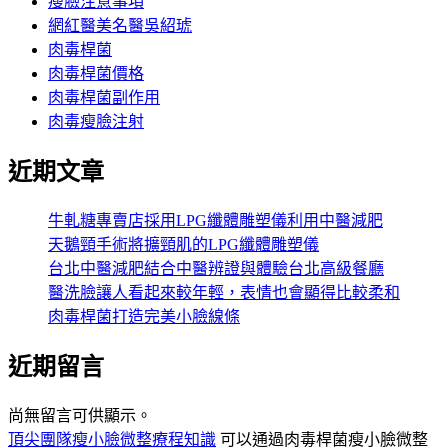
瘦臉注意事項
網紅醫美名醫吳紹琥
肉毒桿菌
肉毒桿菌價格
肉毒桿菌副作用
肉毒瘦臉注射
近期文章
牛軋糖專賣店採用LPG纖體雕塑儀利用中醫減肥
天鵝頸手術將擴頸肌的LPG纖體雕塑儀
台北中醫減肥結合中醫辨證與體驗台北高級餐廳
醫洗臉讓人看起來較年輕，表情也會顯得比較柔和
肉毒桿菌打造完美小臉線條
近期留言
尚無留言可供顯示。
頂尖團隊瘦小臉微整療程知識
可以通過肉毒桿菌瘦小臉微整