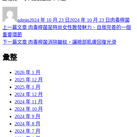
作
發
分
者
佈
類
admin
2024 年 10 月 23 日
2024 年 10 月 23 日
肉毒桿菌
日
上
上一篇文章
肉毒桿菌是時尚女性散發魅力、自我完善的一個
文
期:
一
重要環節
章
篇
下
下一篇文章
肉毒桿菌消除皺紋，讓臉部肌膚回復光滑
導
文
一
彙整
章:
篇
覽
文
章:
2026 年 1 月
2025 年 12 月
2025 年 1 月
2024 年 12 月
2024 年 11 月
2024 年 10 月
2024 年 9 月
2024 年 8 月
2024 年 7 月