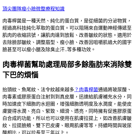
跳
頂尖團隊瘦小臉微整療程知識
至
肉毒桿菌是一種天然、純化的蛋白質，是從細菌的分泌物質，
主
經過高科技純化萃取的蛋白質。可以阻隔來自運動神經傳遞至
要
肌肉的收縮訊號，讓肌肉達到放鬆、改善皺紋的狀態。適用於
內
去除臉部皺紋、調整眉型、瘦小臉、改善因咀嚼肌過大的國字
容
臉甚至可以瘦小腿及除臭止汗..等多種功效。
肉毒桿菌幫助處理局部多餘脂肪來消除雙
下巴的煩惱
抬頭紋、魚尾紋、法令紋越來越多
？肉毒桿菌
通過將玻尿酸、
肉毒素或膠原蛋白注射到到真皮層，迅速給肌膚補充水分，同
時加速皮下細胞的水迴圈，增强細胞透明度及水潤度，能使皮
膚變得水潤、亮白、緊致、細滑、透亮，同時擁有促進膠原蛋
白合成的功能，所以也可以使用在肌膚拉提上，如改善肌膚皺
紋、拉提臉頰、雙下巴皮膚、眼周肌膚等等，持續時間與玻尿
酸相比，可以拉長至三年以上。