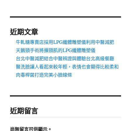
近期文章
牛軋糖專賣店採用LPG纖體雕塑儀利用中醫減肥
天鵝頸手術將擴頸肌的LPG纖體雕塑儀
台北中醫減肥結合中醫辨證與體驗台北高級餐廳
醫洗臉讓人看起來較年輕，表情也會顯得比較柔和
肉毒桿菌打造完美小臉線條
近期留言
尚無留言可供顯示。