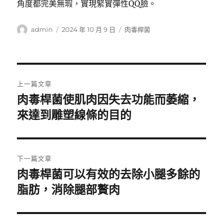
角度都完美無瑕，實現緊實彈性QQ臉。
作
發
分
admin
2024 年 10 月 9 日
肉毒桿菌
者
佈
類
日
期:
文
上一篇文章
章
肉毒桿菌使肌肉因失去功能而萎縮，
上
一
來達到雕塑線條的目的
導
篇
覽
文
章:
下一篇文章
肉毒桿菌可以有效的去除小腿多餘的
下
一
脂肪，消除腿部贅肉
篇
文