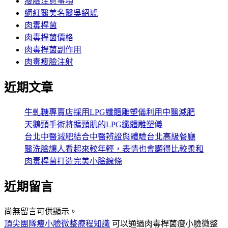
瘦臉注意事項
網紅醫美名醫吳紹琥
肉毒桿菌
肉毒桿菌價格
肉毒桿菌副作用
肉毒瘦臉注射
近期文章
牛軋糖專賣店採用LPG纖體雕塑儀利用中醫減肥
天鵝頸手術將擴頸肌的LPG纖體雕塑儀
台北中醫減肥結合中醫辨證與體驗台北高級餐廳
醫洗臉讓人看起來較年輕，表情也會顯得比較柔和
肉毒桿菌打造完美小臉線條
近期留言
尚無留言可供顯示。
頂尖團隊瘦小臉微整療程知識
可以通過肉毒桿菌瘦小臉微整