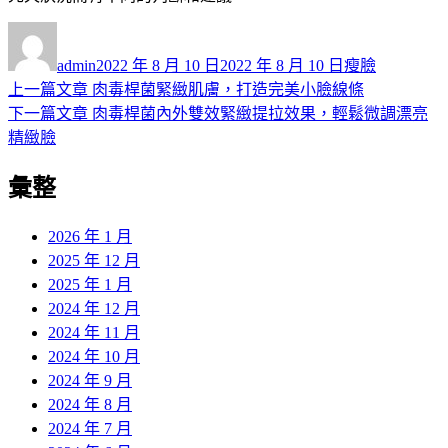
作
發
分
者
佈
類
admin
2022 年 8 月 10 日
2022 年 8 月 10 日
瘦臉
日
上
上一篇文章
肉毒桿菌緊緻肌膚，打造完美小臉線條
文
期:
一
下
下一篇文章
肉毒桿菌內外雙效緊緻提拉效果，輕鬆微調漂亮
章
篇
一
精緻臉
導
文
篇
彙整
章:
文
覽
章:
2026 年 1 月
2025 年 12 月
2025 年 1 月
2024 年 12 月
2024 年 11 月
2024 年 10 月
2024 年 9 月
2024 年 8 月
2024 年 7 月