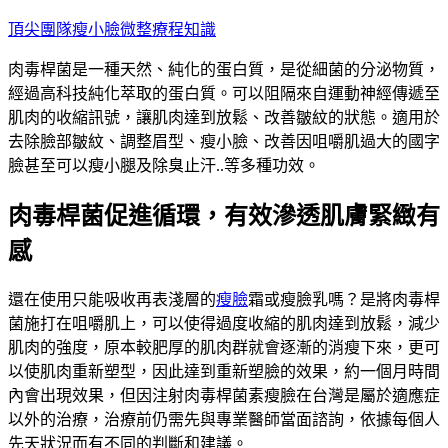
跳
頂尖團隊瘦小臉微整療程知識
至
肉毒桿菌是一種天然、純化的蛋白質，是從細菌的分泌物質，
主
經過高科技純化萃取的蛋白質。可以阻隔來自運動神經傳遞至
要
肌肉的收縮訊號，讓肌肉達到放鬆、改善皺紋的狀態。適用於
內
去除臉部皺紋、調整眉型、瘦小臉、改善因咀嚼肌過大的國字
容
臉甚至可以瘦小腿及除臭止汗..等多種功效。
肉毒桿菌促進循環，有效滲透肌膚緊緻有
感
還在使用只能吸收再表淺層的
瘦臉
霜或瘦臉乳嗎？是將肉毒桿
菌施打在咀嚼肌上，可以使得過度收縮的肌肉達到放鬆，減少
肌肉的強度，原本較肥厚的肌肉群就會逐漸的消瘦下來，更可
以使肌肉重新塑型，因此達到重新塑臉的效果，約一個月時間
內會出現效果，但因注射肉毒桿菌素瘦臉在台灣是屬於適應症
以外的治療，治療前仍需先與專業醫師當面諮詢，依據每個人
先天狀況而有不同的判斷和建議。