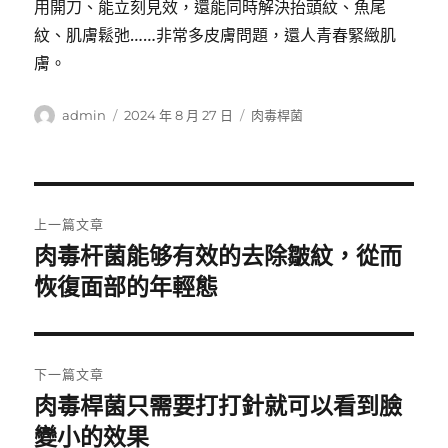
用開刀、能立刻見效，還能同時解決抬頭紋、魚尾
紋、肌膚鬆弛……非常多皮膚問題，還人青春緊緻肌
膚。
作
發
分
admin
2024 年 8 月 27 日
肉毒桿菌
者
佈
類
日
期:
文
上一篇文章
章
肉毒杆菌能够有效的去除皺紋，從而
上
一
恢復面部的年輕態
導
篇
覽
文
章:
下一篇文章
肉毒桿菌只需要打打針就可以看到臉
下
一
變小的效果