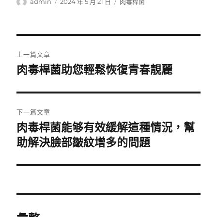
作
發
分
admin
2024 年 5 月 21 日
肉毒桿菌
者
佈
類
日
期:
文
上一篇文章
章
肉毒桿菌助您輕鬆恢復青春靚麗
上
一
導
篇
覽
文
下一篇文章
章:
肉毒桿菌能够有效緩解這種情況，幫
下
一
助解決臉部皺紋增多的問題
篇
文
章: