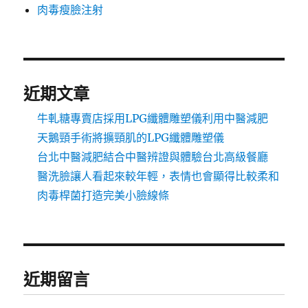
肉毒瘦臉注射
近期文章
牛軋糖專賣店採用LPG纖體雕塑儀利用中醫減肥
天鵝頸手術將擴頸肌的LPG纖體雕塑儀
台北中醫減肥結合中醫辨證與體驗台北高級餐廳
醫洗臉讓人看起來較年輕，表情也會顯得比較柔和
肉毒桿菌打造完美小臉線條
近期留言