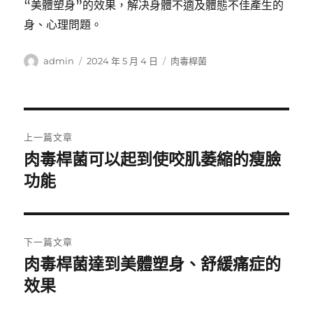
“美體塑身”的效果，解决身體不適及體態不佳產生的
身、心理問題。
作
發
分
admin
2024 年 5 月 4 日
肉毒桿菌
者
佈
類
日
期:
文
上一篇文章
章
肉毒桿菌可以起到使咬肌萎縮的瘦臉
上
一
功能
導
篇
覽
文
章:
下一篇文章
肉毒桿菌達到美體塑身、舒緩痛症的
下
一
效果
篇