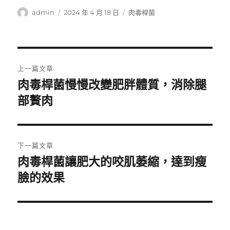
作
發
分
admin
2024 年 4 月 18 日
肉毒桿菌
者
佈
類
日
期:
文
上一篇文章
章
肉毒桿菌慢慢改變肥胖體質，消除腿
上
一
部贅肉
導
篇
覽
文
章:
下一篇文章
肉毒桿菌讓肥大的咬肌萎縮，達到瘦
下
一
臉的效果
篇
文
章: