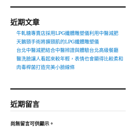
近期文章
牛軋糖專賣店採用LPG纖體雕塑儀利用中醫減肥
天鵝頸手術將擴頸肌的LPG纖體雕塑儀
台北中醫減肥結合中醫辨證與體驗台北高級餐廳
醫洗臉讓人看起來較年輕，表情也會顯得比較柔和
肉毒桿菌打造完美小臉線條
近期留言
尚無留言可供顯示。