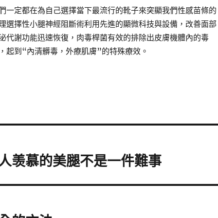
們一定都在為自己選擇當下最流行的靴子來突顯我們性感苗條的
理選擇性小腿神經阻斷術利用先進的顯微科技與設備，改善面部
泌代謝功能迅速恢復，肉毒桿菌有效的排除出皮膚機體內的毒
，起到“內清髒毒，外療肌膚”的特殊療效。
人羡慕的美腿不是一件難事