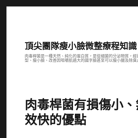
頂尖團隊瘦小臉微整療程知識
肉毒桿菌是一種天然、純化的蛋白質，是從細菌的分泌物質，經
型、瘦小臉、改善因咀嚼肌過大的國字臉甚至可以瘦小腿及除臭止
肉毒桿菌有損傷小、
效快的優點