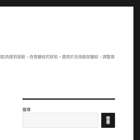
讓肌肉達到放鬆、改善皺紋的狀態。適用於去除臉部皺紋、調整眉
搜尋
搜
尋