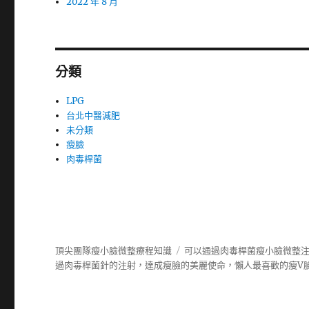
2022 年 8 月
分類
LPG
台北中醫減肥
未分類
瘦臉
肉毒桿菌
頂尖團隊瘦小臉微整療程知識
可以通過肉毒桿菌瘦小臉微整
過
肉毒桿菌
針的注射，達成瘦臉的美麗使命，懶人最喜歡的瘦V