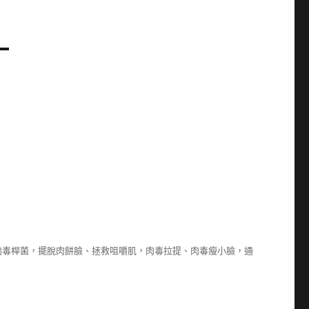
肉毒桿菌，擺脫肉餅臉、拯救咀嚼肌，肉毒拉提、肉毒瘦小臉，通