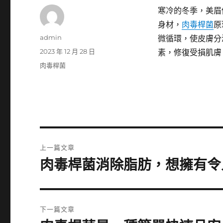
寒冷的冬季，美眉
身材，
肉毒桿菌
原
作
admin
微循環，使皮膚分
者
發
2023 年 12 月 28 日
素，修復受損肌膚
佈
分
肉毒桿菌
日
類
期:
文
上一篇文章
章
肉毒桿菌消除脂肪，想擁有令
上
一
導
篇
覽
文
下一篇文章
章: