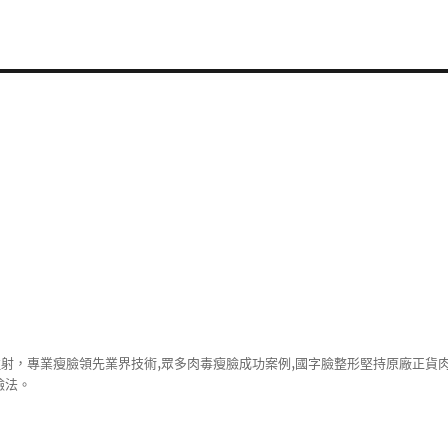
注射，專業
瘦臉
領先業界技術,眾多
肉毒瘦臉
成功案例,國字臉整形堅持原廠正貨
臉法。