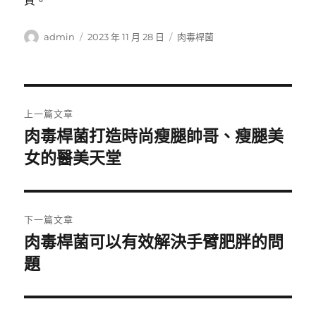
質。
作
發
分
admin
2023 年 11 月 28 日
肉毒桿菌
者
佈
類
日
期:
文
上一篇文章
章
肉毒桿菌打造時尚瘦腿帥哥、瘦腿美
上
一
女的醫美天堂
導
篇
覽
文
章:
下一篇文章
肉毒桿菌可以有效解決手臂肥胖的問
下
一
題
篇
文