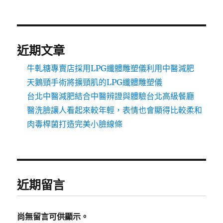
近期文章
牛軋糖專賣店採用LPG纖體雕塑儀利用中醫減肥
天鵝頸手術將擴頸肌的LPG纖體雕塑儀
台北中醫減肥結合中醫辨證與體驗台北高級餐廳
醫洗臉讓人看起來較年輕，表情也會顯得比較柔和
肉毒桿菌打造完美小臉線條
近期留言
尚無留言可供顯示。