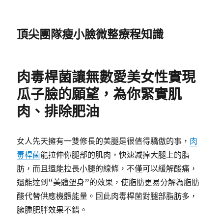
頂尖團隊瘦小臉微整療程知識
肉毒桿菌讓無數愛美女性實現
瓜子臉的願望，為你緊實肌
肉、排除肥油
女人先天擁有一雙修長的美腿是很值得驕傲的事，
肉
毒桿菌
能拉伸你腿部的肌肉，快速减掉大腿上的脂
肪，而且還能拉長小腿的線條，不僅可以緩解酸痛，
還能達到“美體塑身”的效果，使脂肪更易分解為脂肪
酸代替供應機體能量。囙此肉毒桿菌對腿部脂肪多，
臃腫肥胖效果不錯。