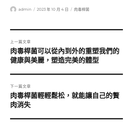
作
發
分
admin
2023 年 10 月 4 日
肉毒桿菌
者
佈
類
日
期:
文
上一篇文章
章
肉毒桿菌可以從內到外的重塑我們的
上
一
健康與美麗，塑造完美的體型
導
篇
覽
文
章:
下一篇文章
肉毒桿菌輕輕鬆松，就能讓自己的贅
下
一
肉消失
篇
文
章: