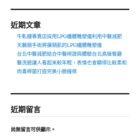
近期文章
牛軋糖專賣店採用LPG纖體雕塑儀利用中醫減肥
天鵝頸手術將擴頸肌的LPG纖體雕塑儀
台北中醫減肥結合中醫辨證與體驗台北高級餐廳
醫洗臉讓人看起來較年輕，表情也會顯得比較柔和
肉毒桿菌打造完美小臉線條
近期留言
尚無留言可供顯示。