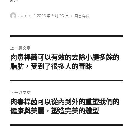
能。
作
發
分
admin
2023 年 9 月 20 日
肉毒桿菌
者
佈
類
日
期:
文
上一篇文章
章
肉毒桿菌可以有效的去除小腿多餘的
上
一
脂肪，受到了很多人的青睞
導
篇
覽
文
章:
下一篇文章
肉毒桿菌可以從內到外的重塑我們的
下
一
健康與美麗，塑造完美的體型
篇
文