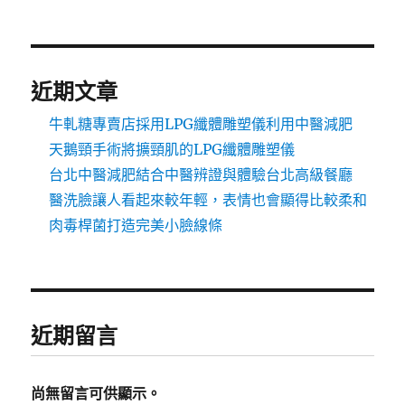
近期文章
牛軋糖專賣店採用LPG纖體雕塑儀利用中醫減肥
天鵝頸手術將擴頸肌的LPG纖體雕塑儀
台北中醫減肥結合中醫辨證與體驗台北高級餐廳
醫洗臉讓人看起來較年輕，表情也會顯得比較柔和
肉毒桿菌打造完美小臉線條
近期留言
尚無留言可供顯示。