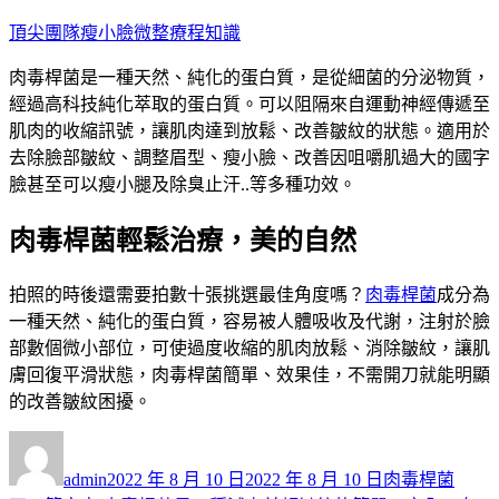
跳
頂尖團隊瘦小臉微整療程知識
至
肉毒桿菌是一種天然、純化的蛋白質，是從細菌的分泌物質，
主
經過高科技純化萃取的蛋白質。可以阻隔來自運動神經傳遞至
要
肌肉的收縮訊號，讓肌肉達到放鬆、改善皺紋的狀態。適用於
內
去除臉部皺紋、調整眉型、瘦小臉、改善因咀嚼肌過大的國字
容
臉甚至可以瘦小腿及除臭止汗..等多種功效。
肉毒桿菌輕鬆治療，美的自然
拍照的時後還需要拍數十張挑選最佳角度嗎？
肉毒桿菌
成分為
一種天然、純化的蛋白質，容易被人體吸收及代謝，注射於臉
部數個微小部位，可使過度收縮的肌肉放鬆、消除皺紋，讓肌
膚回復平滑狀態，肉毒桿菌簡單、效果佳，不需開刀就能明顯
的改善皺紋困擾。
作
發
分
者
佈
類
admin
2022 年 8 月 10 日
2022 年 8 月 10 日
肉毒桿菌
日