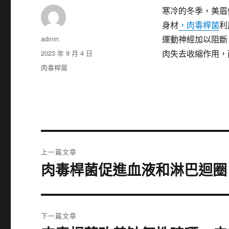
寒冷的冬季，美眉
身材
，肉毒桿菌
利
作
admin
運動神經加以阻斷
者
發
2023 年 9 月 4 日
肉失去收縮作用，
佈
分
肉毒桿菌
日
類
期:
文
上一篇文章
章
肉毒桿菌促進血液和淋巴迴圈
上
一
導
篇
覽
文
下一篇文章
章: