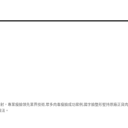
注射，專業
瘦臉
領先業界技術,眾多
肉毒瘦臉
成功案例,國字臉整形堅持原廠正貨
臉法。