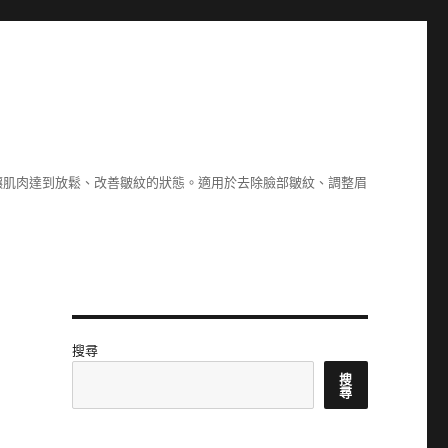
讓肌肉達到放鬆、改善皺紋的狀態。適用於去除臉部皺紋、調整眉
搜尋
搜
尋