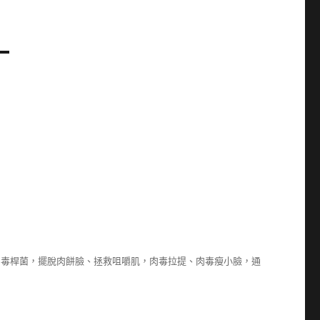
肉毒桿菌，擺脫肉餅臉、拯救咀嚼肌，肉毒拉提、肉毒瘦小臉，通