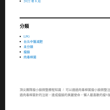
2022 年 8 月
分類
LPG
台北中醫減肥
未分類
瘦臉
肉毒桿菌
頂尖團隊瘦小臉微整療程知識
可以通過肉毒桿菌瘦小臉微整
過
肉毒桿菌
針的注射，達成瘦臉的美麗使命，懶人最喜歡的瘦V