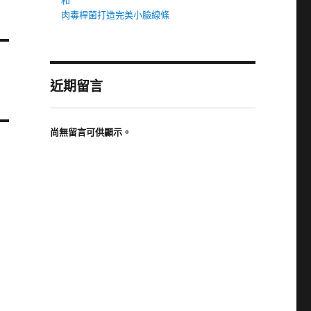
和
肉毒桿菌打造完美小臉線條
近期留言
尚無留言可供顯示。