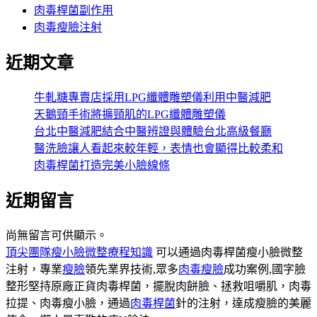
肉毒桿菌副作用
肉毒瘦臉注射
近期文章
牛軋糖專賣店採用LPG纖體雕塑儀利用中醫減肥
天鵝頸手術將擴頸肌的LPG纖體雕塑儀
台北中醫減肥結合中醫辨證與體驗台北高級餐廳
醫洗臉讓人看起來較年輕，表情也會顯得比較柔和
肉毒桿菌打造完美小臉線條
近期留言
尚無留言可供顯示。
頂尖團隊瘦小臉微整療程知識
可以通過肉毒桿菌瘦小臉微整
注射，專業
瘦臉
領先業界技術,眾多
肉毒瘦臉
成功案例,國字臉
整形堅持原廠正貨肉毒桿菌，擺脫肉餅臉、拯救咀嚼肌，肉毒
拉提、肉毒瘦小臉，通過
肉毒桿菌
針的注射，達成瘦臉的美麗