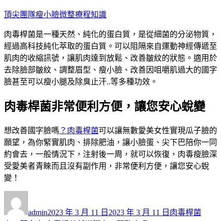
跳
頂尖團隊瘦小臉微整療程知識
至
肉毒桿菌是一種天然、純化的蛋白質，是從細菌的分泌物質，
主
經過高科技純化萃取的蛋白質。可以阻隔來自運動神經傳遞至
要
肌肉的收縮訊號，讓肌肉達到放鬆、改善皺紋的狀態。適用於
內
去除臉部皺紋、調整眉型、瘦小臉、改善因咀嚼肌過大的國字
容
臉甚至可以瘦小腿及除臭止汗..等多種功效。
肉毒桿菌非常便利方便，讓您安心蛻變
想改善國字臉嗎
？肉毒桿菌
可以讓無數愛美女性實現瓜子臉的
願望，為你緊實肌肉、排除肥油，讓小臉蛋、尖下巴陪你一同
約會去，一般情況下，注射後一周，就可以恢復，肉毒瘦臉深
受愛美者青睞而且沒有副作用，非常便利方便，讓您安心蛻
變！
作
發
分
者
佈
類
admin
2023 年 3 月 11 日
2023 年 3 月 11 日
肉毒桿菌
日